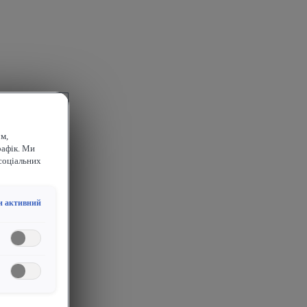
м,
рафік. Ми
соціальних
и активний