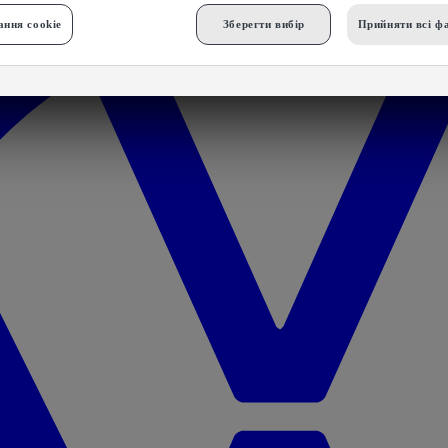
ння cookie
Зберегти вибір
Прийняти всі фа