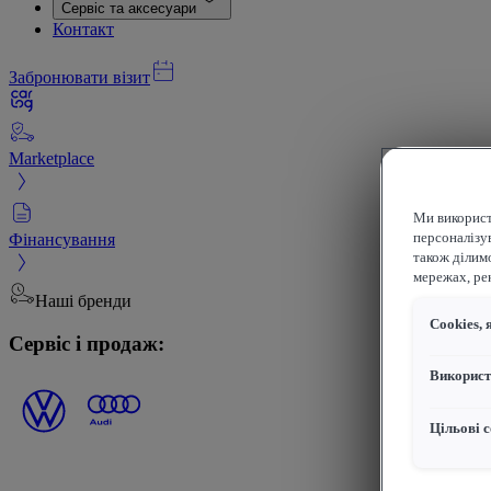
Сервіс та аксесуари
Контакт
Забронювати візит
Marketplace
Ми використ
Фінансування
персоналізув
також ділим
мережах, рек
Наші бренди
Сookies, 
Сервіс і продаж:
Використ
Цільові с