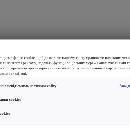
овуємо файли cookie, щоб дозволити нашому сайту працювати належним чино
ати контент і рекламу, надавати функції соціальних мереж і аналізувати наш т
ося інформацією про використання вами нашого сайту з нашими партнерами в 
ламі і аналітиці.
які є невід’ємною частиною сайту
Завжд
ання cookies
ookies